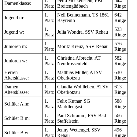
1.
Petra Fleckenstein, PBC
544
Damenklasse:
Platz
Breitengüßbach
Ringe
1.
Neil Bennemann, TS 1861
642
Jugend m:
Platz
Bayreuth
Ringe
1.
523
Jugend w:
Julia Wondra, SSV Rehau
Platz
Ringe
1.
576
Junioren m:
Moritz Kreuz, SSV Rehau
Platz
Ringe
1.
Christina Albrecht, AT
582
Junioren w:
Platz
Neudrossenfeld
Ringe
Herren
1.
Matthias Müller, ATSV
630
Altersklasse:
Platz
Oberkotzau
Ringe
Damen
1.
Claudia Wohlleben, ATSV
613
Altersklasse:
Platz
Oberkotzau
Ringe
1.
Felix Kutnar, SG
588
Schüler A m:
Platz
Marktleugast
Ringe
1.
Paul Schramm, FSV Bad
566
Schüler B m:
Platz
Staffelstein
Ringe
1.
Jenny Wettengel, SSV
496
Schüler B w:
Platz
Rehau
Ringe