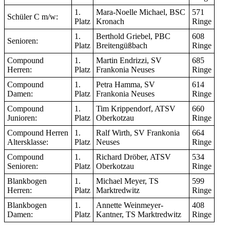
1.
Mara-Noelle Michael, BSC
571
Schüler C m/w:
Platz
Kronach
Ringe
1.
Berthold Griebel, PBC
608
Senioren:
Platz
Breitengüßbach
Ringe
Compound
1.
Martin Endrizzi, SV
685
Herren:
Platz
Frankonia Neuses
Ringe
Compound
1.
Petra Hamma, SV
614
Damen:
Platz
Frankonia Neuses
Ringe
Compound
1.
Tim Krippendorf, ATSV
660
Junioren:
Platz
Oberkotzau
Ringe
Compound Herren
1.
Ralf Wirth, SV Frankonia
664
Altersklasse:
Platz
Neuses
Ringe
Compound
1.
Richard Dröber, ATSV
534
Senioren:
Platz
Oberkotzau
Ringe
Blankbogen
1.
Michael Meyer, TS
599
Herren:
Platz
Marktredwitz
Ringe
Blankbogen
1.
Annette Weinmeyer-
408
Damen:
Platz
Kantner, TS Marktredwitz
Ringe