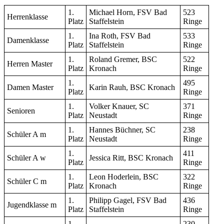
1.
Michael Horn, FSV Bad
523
Herrenklasse
Platz
Staffelstein
Ringe
1.
Ina Roth, FSV Bad
533
Damenklasse
Platz
Staffelstein
Ringe
1.
Roland Gremer, BSC
522
Herren Master
Platz
Kronach
Ringe
1.
495
Damen Master
Karin Rauh, BSC Kronach
Platz
Ringe
1.
Volker Knauer, SC
371
Senioren
Platz
Neustadt
Ringe
1.
Hannes Büchner, SC
238
Schüler A m
Platz
Neustadt
Ringe
1.
411
Schüler A w
Jessica Ritt, BSC Kronach
Platz
Ringe
1.
Leon Hoderlein, BSC
322
Schüler C m
Platz
Kronach
Ringe
1.
Philipp Gagel, FSV Bad
436
Jugendklasse m
Platz
Staffelstein
Ringe
1.
230