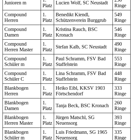
Junioren m
Lucien Wolf, SC Neustadt
Platz
Ringe
Compound
1.
Benedikt Kiendl,
549
Herren
Platz
Schützenverein Burggrub
Ringe
Compound
1.
Kristina Rauch, BSC
546
Damen
Platz
Kronach
Ringe
Compound
1.
490
Stefan Kalb, SC Neustadt
Herren Master
Platz
Ringe
Compound
1.
Paul Schramm, FSV Bad
553
Schüler m
Platz
Staffelstein
Ringe
Compound
1.
Lina Schramm, FSV Bad
448
Schüler C
Platz
Staffelstein
Ringe
Blankbogen
1.
Heiko Eibl, KKSV 1903
333
Herren
Platz
Förtschendorf
Ringe
Blankbogen
1.
260
Tanja Beck, BSC Kronach
Damen
Platz
Ringe
Blankbogen
1.
Jürgen Matschl, SG
393
Herren Master
Platz
Neuensorg
Ringe
Blankbogen
1.
Luis Friedmann, SG 1965
335
Schüler m
Platz
Neuensorg
Ringe